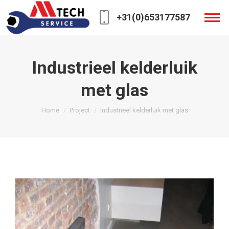
+31(0)653177587
Industrieel kelderluik
met glas
You are here:
Home
Project
Industrieel kelderluik met glas