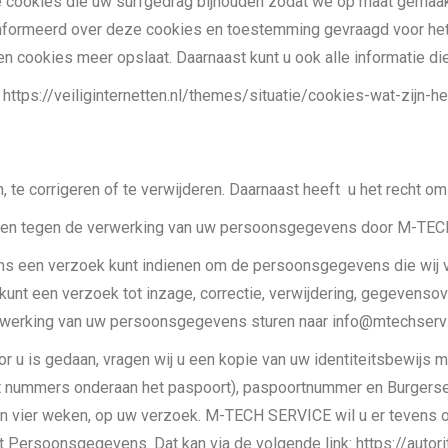
e cookies die uw surfgedrag bijhouden zodat we op maat gemaakt
nformeerd over deze cookies en toestemming gevraagd voor het 
en cookies meer opslaat. Daarnaast kunt u ook alle informatie di
: https://veiliginternetten.nl/themes/situatie/cookies-wat-zijn-
, te corrigeren of te verwijderen. Daarnaast heeft u het recht 
ken tegen de verwerking van uw persoonsgegevens door M-TECH
ons een verzoek kunt indienen om de persoonsgegevens die wij 
U kunt een verzoek tot inzage, correctie, verwijdering, gegeven
rwerking van uw persoonsgegevens sturen naar info@mtechservi
oor u is gedaan, vragen wij u een kopie van uw identiteitsbewijs
t nummers onderaan het paspoort), paspoortnummer en Burgerse
en vier weken, op uw verzoek. M-TECH SERVICE wil u er tevens op
teit Persoonsgegevens. Dat kan via de volgende link: https://aut