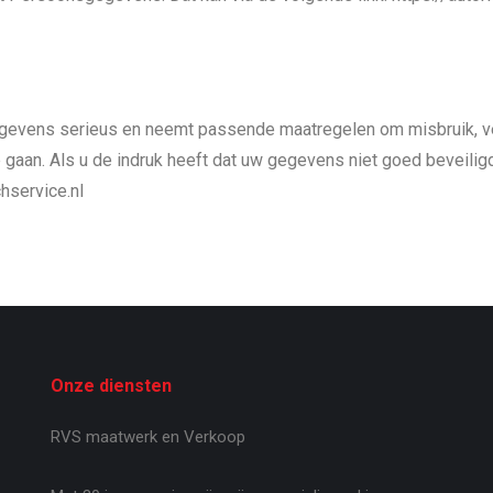
vens serieus en neemt passende maatregelen om misbruik, ve
aan. Als u de indruk heeft dat uw gegevens niet goed beveiligd 
hservice.nl
Onze diensten
RVS maatwerk en Verkoop