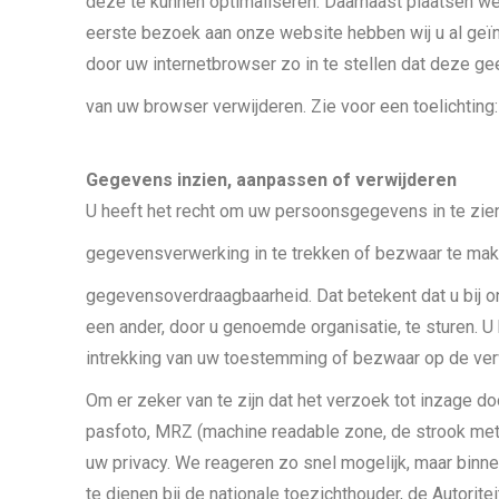
deze te kunnen optimaliseren. Daarnaast plaatsen w
eerste bezoek aan onze website hebben wij u al geï
door uw internetbrowser zo in te stellen dat deze ge
van uw browser verwijderen. Zie voor een toelichting
Gegevens inzien, aanpassen of verwijderen
U heeft het recht om uw persoonsgegevens in te zien
gegevensverwerking in te trekken of bezwaar te ma
gegevensoverdraagbaarheid. Dat betekent dat u bij 
een ander, door u genoemde organisatie, te sturen. 
intrekking van uw toestemming of bezwaar op de ve
Om er zeker van te zijn dat het verzoek tot inzage d
pasfoto, MRZ (machine readable zone, de strook me
uw privacy. We reageren zo snel mogelijk, maar binn
te dienen bij de nationale toezichthouder, de Autori