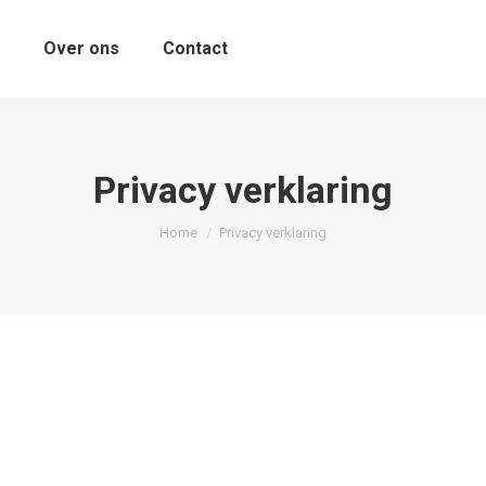
Over ons
Contact
Privacy verklaring
You are here:
Home
Privacy verklaring