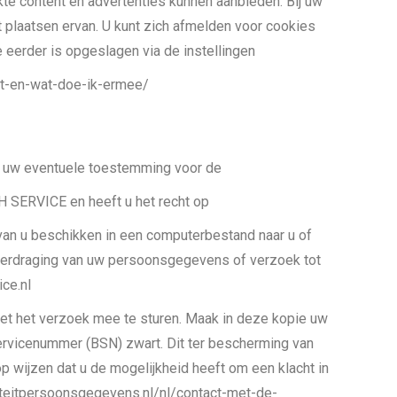
e content en advertenties kunnen aanbieden. Bij uw
plaatsen ervan. U kunt zich afmelden voor cookies
e eerder is opgeslagen via de instellingen
het-en-wat-doe-ik-ermee/
om uw eventuele toestemming voor de
 SERVICE en heeft u het recht op
van u beschikken in een computerbestand naar u of
soverdraging van uw persoonsgegevens of verzoek tot
ce.nl
 met het verzoek mee te sturen. Maak in deze kopie uw
rvicenummer (BSN) zwart. Dit ter bescherming van
 wijzen dat u de mogelijkheid heeft om een klacht in
oriteitpersoonsgegevens.nl/nl/contact-met-de-